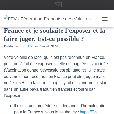
E
J’élève une race non reconnue en
OUVRI
France et je souhaite l’exposer et la
-
faire juger. Est-ce possible ?
Published by
FFV
on
2 avril 2024
m
Votre volaille de race, qui n’est pas reconnue en France,
peut tout à fait être exposée si elle est baguée et vaccinée
(Vaccination contre Newcastle est obligatoire). Une race
ou variété non reconnue en France peut être jugée mais
a
notée « NH », à la condition qu’il y ait un standard existant
dans un autre pays, traduit en français et fourni par
l’exposant.
i
Il existe une procédure de demande d’homologation
pour la France si vous le souhaitez :
https://ffv-