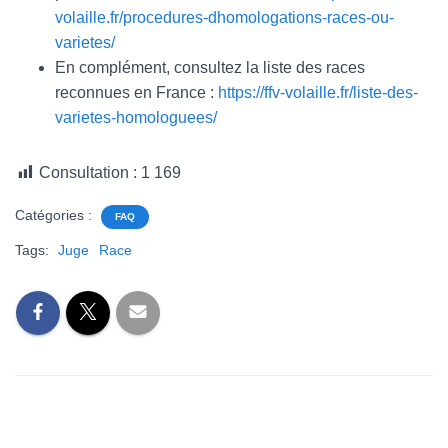
volaille.fr/procedures-dhomologations-races-ou-
l
varietes/
En complément, consultez la liste des races
reconnues en France :
https://ffv-volaille.fr/liste-des-
varietes-homologuees/
Consultation :
1 169
Catégories :
FAQ
Tags:
Juge
Race