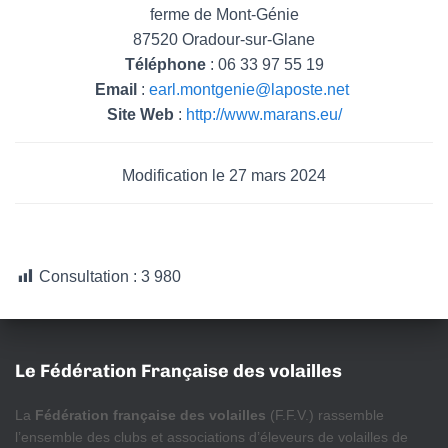
ferme de Mont-Génie
87520 Oradour-sur-Glane
Téléphone
: 06 33 97 55 19
Email
:
earl.montgenie@laposte.net
Site Web
:
http://www.marans.eu/
Modification le 27 mars 2024
Consultation :
3 980
Le Fédération Française des volailles
La
Fédération française des volailles
(F.F.V.) rassemble
l’ensemble des clubs et associations d’éleveurs de volailles de