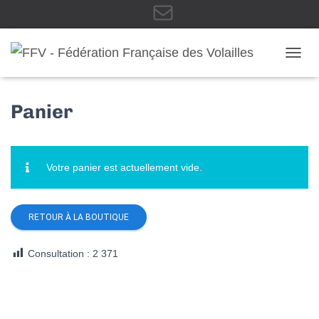
E
OUVRI
-
Panier
m
Votre panier est actuellement vide.
a
RETOUR À LA BOUTIQUE
Consultation :
2 371
i