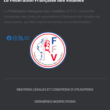
Le Fédération Française des volailles
La
Fédération française des volailles
(F.F.V.) rassemble
l’ensemble des clubs et associations d’éleveurs de volailles de
races pures, qu’elles soient anciennes ou ornementales.
FACEBOOK
INSTAGRAM
FLUX RSS
E-MAIL
MENTIONS LÉGALES ET CONDITIONS D’UTILISATIONS
DERNIÈRES MODIFICATIONS