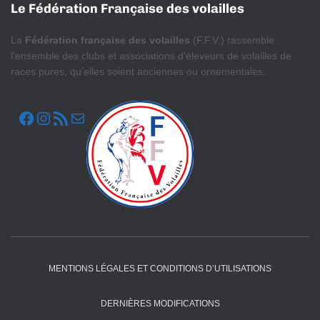
Le Fédération Française des volailles
La
Fédération française des volailles
(F.F.V.) rassemble
l’ensemble des clubs et associations d’éleveurs de volailles de
races pures, qu’elles soient anciennes ou ornementales.
FACEBOOK
INSTAGRAM
FLUX RSS
E-MAIL
MENTIONS LÉGALES ET CONDITIONS D’UTILISATIONS
DERNIÈRES MODIFICATIONS