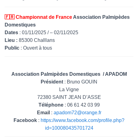
l
🇫🇷 Championnat de France
Association Palmipèdes
Domestiques
Dates
: 01/11/2025 / – 02/11/2025
Lieu :
85300
Challlans
Public
: Ouvert à tous
Association Palmipèdes Domestiques / APADOM
Président
: Bruno GOUIN
La Vigne
72380 SAINT JEAN D’ASSE
Téléphone
: 06 61 42 03 99
Email
:
apadom72@orange.fr
Facebook
:
https://www.facebook.com/profile.php?
id=100080435701724