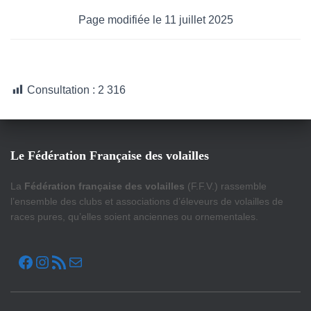
Page modifiée le 11 juillet 2025
Consultation :
2 316
Le Fédération Française des volailles
La
Fédération française des volailles
(F.F.V.) rassemble
l’ensemble des clubs et associations d’éleveurs de volailles de
races pures, qu’elles soient anciennes ou ornementales.
FACEBOOK
INSTAGRAM
FLUX RSS
E-MAIL