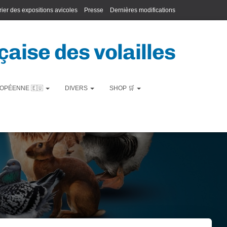
ier des expositions avicoles
Presse
Dernières modifications
aise des volailles
OPÉENNE 🇪🇺
DIVERS
SHOP 🛒