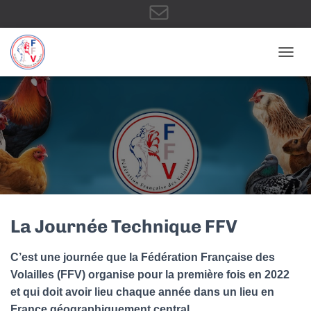
E
OUVRI
-
m
a
La Journée Technique FFV
C’est une journée que la Fédération Française des
i
Volailles (FFV) organise pour la première fois en 2022
et qui doit avoir lieu chaque année dans un lieu en
France géographiquement central.