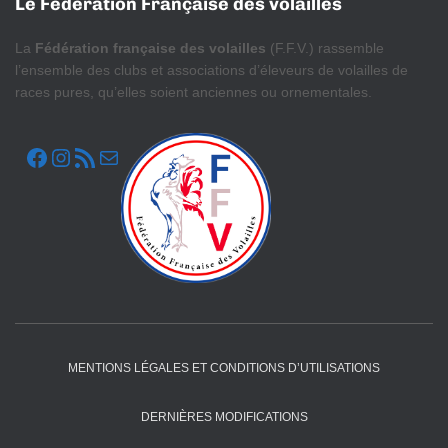
Le Fédération Française des volailles
La
Fédération française des volailles
(F.F.V.) rassemble
l’ensemble des clubs et associations d’éleveurs de volailles de
races pures, qu’elles soient anciennes ou ornementales.
FACEBOOK
INSTAGRAM
FLUX RSS
E-MAIL
MENTIONS LÉGALES ET CONDITIONS D’UTILISATIONS
DERNIÈRES MODIFICATIONS