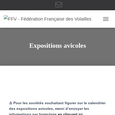
E
OUVRI
-
Expositions avicoles
m
a
i
⚠️ Pour les sociétés souhaitant figurer sur le calendrier
des expositions avicoles, merci d’envoyer les
informations par formulaire
en cliquant ici
.