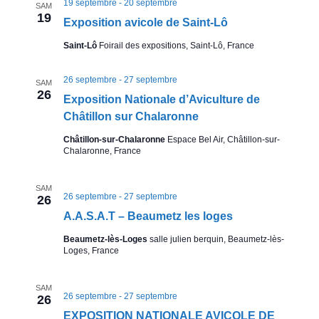
19 septembre
-
20 septembre
t
SAM
e
19
e
e
Exposition avicole de Saint-Lô
.
t
v
Saint-Lô
Foirail des expositions, Saint-Lô, France
u
n
26 septembre
-
27 septembre
SAM
26
e
Exposition Nationale d’Aviculture de
a
Châtillon sur Chalaronne
s
v
Châtillon-sur-Chalaronne
Espace Bel Air, Châtillon-sur-
Chalaronne, France
E
i
x
SAM
26 septembre
-
27 septembre
26
g
p
A.A.S.A.T – Beaumetz les loges
a
o
Beaumetz-lès-Loges
salle julien berquin, Beaumetz-lès-
Loges, France
s
t
i
SAM
26 septembre
-
27 septembre
i
26
t
EXPOSITION NATIONALE AVICOLE DE