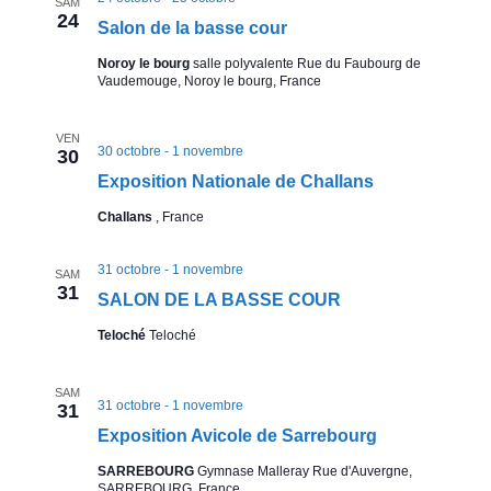
SAM
24
v
Salon de la basse cour
Noroy le bourg
salle polyvalente Rue du Faubourg de
i
Vaudemouge, Noroy le bourg, France
c
VEN
30 octobre
-
1 novembre
30
o
Exposition Nationale de Challans
l
Challans
, France
e
31 octobre
-
1 novembre
SAM
31
SALON DE LA BASSE COUR
s
Teloché
Teloché
SAM
31 octobre
-
1 novembre
31
Exposition Avicole de Sarrebourg
SARREBOURG
Gymnase Malleray Rue d'Auvergne,
SARREBOURG, France