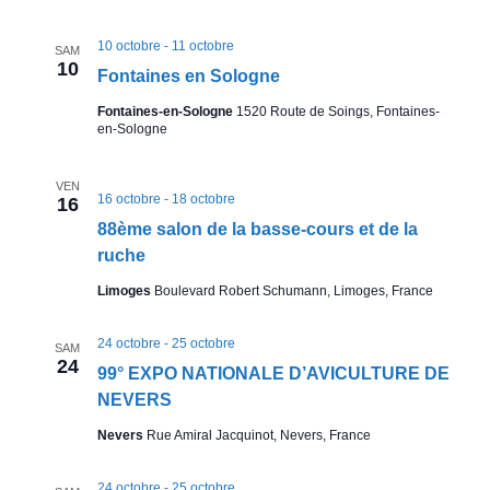
p
10 octobre
-
11 octobre
SAM
10
o
Fontaines en Sologne
Fontaines-en-Sologne
1520 Route de Soings, Fontaines-
s
en-Sologne
i
VEN
16 octobre
-
18 octobre
16
t
88ème salon de la basse-cours et de la
ruche
i
Limoges
Boulevard Robert Schumann, Limoges, France
o
24 octobre
-
25 octobre
SAM
n
24
99° EXPO NATIONALE D’AVICULTURE DE
NEVERS
s
Nevers
Rue Amiral Jacquinot, Nevers, France
a
24 octobre
-
25 octobre