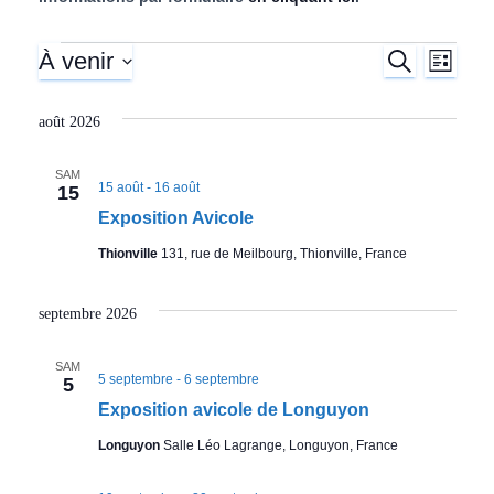
l
À venir
R
Expositions
N
R
L
E
I
S
C
a
S
e
avicoles
é
H
août 2026
T
E
l
v
E
R
c
e
SAM
C
i
c
15 août
-
16 août
15
H
h
t
E
Exposition Avicole
g
i
Thionville
131, rue de Meilbourg, Thionville, France
e
o
a
n
n
r
t
septembre 2026
e
i
z
c
SAM
5 septembre
-
6 septembre
u
5
o
n
h
Exposition avicole de Longuyon
e
n
Longuyon
Salle Léo Lagrange, Longuyon, France
d
e
a
d