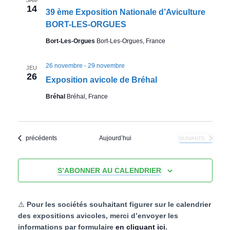
SAM
14
39 ème Exposition Nationale d’Aviculture
BORT-LES-ORGUES
Bort-Les-Orgues
Bort-Les-Orgues, France
26 novembre
-
29 novembre
JEU
26
Exposition avicole de Bréhal
Bréhal
Bréhal, France
Expositions avicoles
précédents
Aujourd’hui
EXPOSITIONS AVIC
SUIVANTS
S’ABONNER AU CALENDRIER
⚠️
Pour les sociétés souhaitant figurer sur le calendrier
des expositions avicoles, merci d’envoyer les
informations par formulaire
en cliquant ici
.