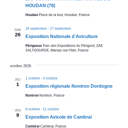
o
HOUDAN (78)
i
Houdan
Place de la tour, Houdan, France
n
o
26 septembre
-
27 septembre
d
SAM
n
26
Exposition Nationale d’Aviculture
a
e
Périgueux
Parc des Expositions du Périgord, ZAE
SALTGOURDE, Marsac-sur-l'Isle, France
v
v
i
octobre 2026
u
c
1 octobre
-
4 octobre
JEU
e
1
o
Exposition régionale Nontron Dordogne
s
Nontron
Nontron, France
l
E
e
9 octobre
-
11 octobre
VEN
9
Exposition Avicole de Cambrai
x
Cambrai
Cambrai, France