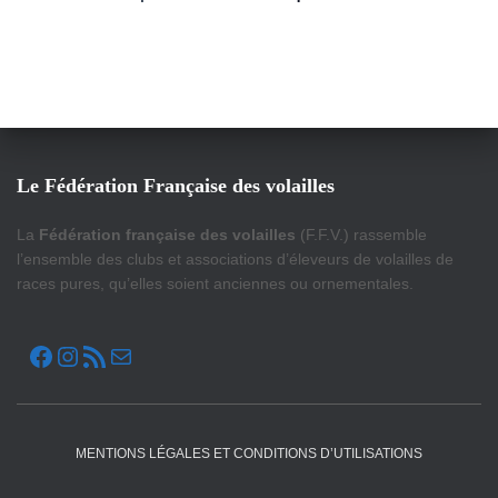
Le Fédération Française des volailles
La
Fédération française des volailles
(F.F.V.) rassemble
l’ensemble des clubs et associations d’éleveurs de volailles de
races pures, qu’elles soient anciennes ou ornementales.
FACEBOOK
INSTAGRAM
FLUX RSS
E-MAIL
MENTIONS LÉGALES ET CONDITIONS D’UTILISATIONS