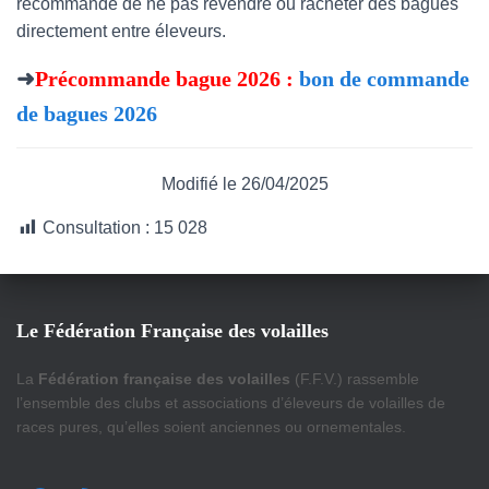
recommande de ne pas revendre ou racheter des bagues
directement entre éleveurs.
➜
Précommande bague 2026 :
bon de commande
de bagues 2026
Modifié le 26/04/2025
Consultation :
15 028
Le Fédération Française des volailles
La
Fédération française des volailles
(F.F.V.) rassemble
l’ensemble des clubs et associations d’éleveurs de volailles de
races pures, qu’elles soient anciennes ou ornementales.
FACEBOOK
INSTAGRAM
FLUX RSS
E-MAIL