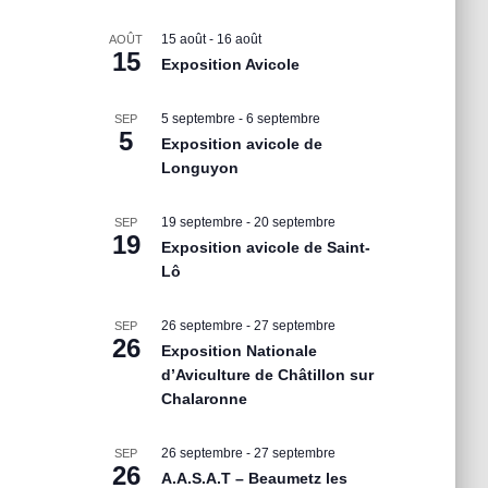
15 août
-
16 août
AOÛT
15
Exposition Avicole
5 septembre
-
6 septembre
SEP
5
Exposition avicole de
Longuyon
19 septembre
-
20 septembre
SEP
19
Exposition avicole de Saint-
Lô
26 septembre
-
27 septembre
SEP
26
Exposition Nationale
d’Aviculture de Châtillon sur
Chalaronne
26 septembre
-
27 septembre
SEP
26
A.A.S.A.T – Beaumetz les