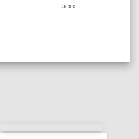
45.00
€