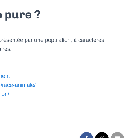
e pure ?
eprésentée par une population, à caractères
ires.
ment
e/race-animale/
tion/