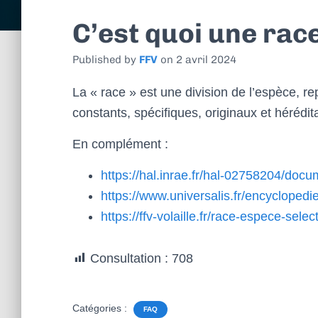
l
C’est quoi une rac
Published by
FFV
on
2 avril 2024
La « race » est une division de l’espèce, r
constants, spécifiques, originaux et hérédita
En complément :
https://hal.inrae.fr/hal-02758204/docu
https://www.universalis.fr/encyclopedi
https://ffv-volaille.fr/race-espece-selec
Consultation :
708
Catégories :
FAQ