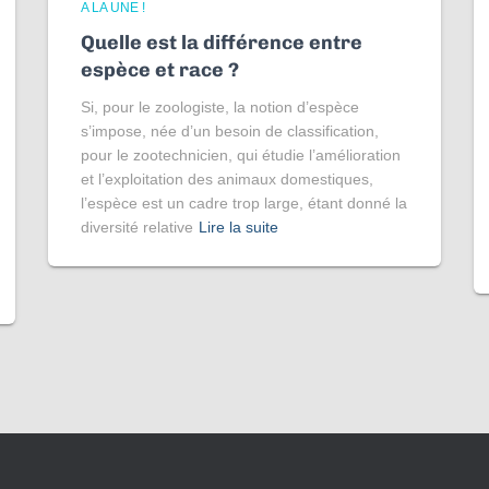
A LA UNE !
Quelle est la différence entre
espèce et race ?
Si, pour le zoologiste, la notion d’espèce
s’impose, née d’un besoin de classification,
pour le zootechnicien, qui étudie l’amélioration
et l’exploitation des animaux domestiques,
l’espèce est un cadre trop large, étant donné la
diversité relative
Lire la suite