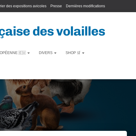
ier des expositions avicoles
Presse
Dernières modifications
aise des volailles
OPÉENNE 🇪🇺
DIVERS
SHOP 🛒