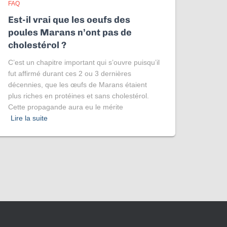
FAQ
Est-il vrai que les oeufs des
poules Marans n’ont pas de
cholestérol ?
C’est un chapitre important qui s’ouvre puisqu’il
fut affirmé durant ces 2 ou 3 dernières
décennies, que les œufs de Marans étaient
plus riches en protéines et sans cholestérol.
Cette propagande aura eu le mérite
Lire la suite