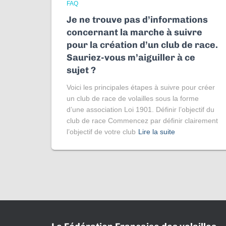
FAQ
Je ne trouve pas d’informations
concernant la marche à suivre
pour la création d’un club de race.
Sauriez-vous m’aiguiller à ce
sujet ?
Voici les principales étapes à suivre pour créer
un club de race de volailles sous la forme
d’une association Loi 1901. Définir l’objectif du
club de race Commencez par définir clairement
l’objectif de votre club
Lire la suite