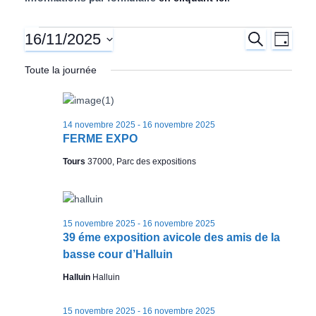
l
16/11/2025
R
Expositions
N
R
J
E
O
S
C
a
U
Toute la journée
e
avicoles
é
H
R
E
l
v
R
c
e
for
C
i
c
H
14 novembre 2025
-
16 novembre 2025
h
t
E
FERME EXPO
16
g
i
Tours
37000, Parc des expositions
e
o
a
novembre
n
n
r
t
2025
e
15 novembre 2025
-
16 novembre 2025
i
z
c
39 éme exposition avicole des amis de la
u
o
basse cour d’Halluin
n
h
e
Halluin
Halluin
n
d
e
a
d
15 novembre 2025
-
16 novembre 2025