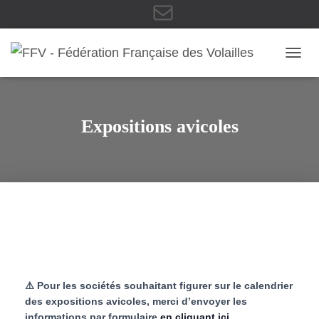
E
OUVRI
-
Expositions avicoles
m
a
i
⚠️ Pour les sociétés souhaitant figurer sur le calendrier
des expositions avicoles, merci d’envoyer les
informations par formulaire
en cliquant ici
.