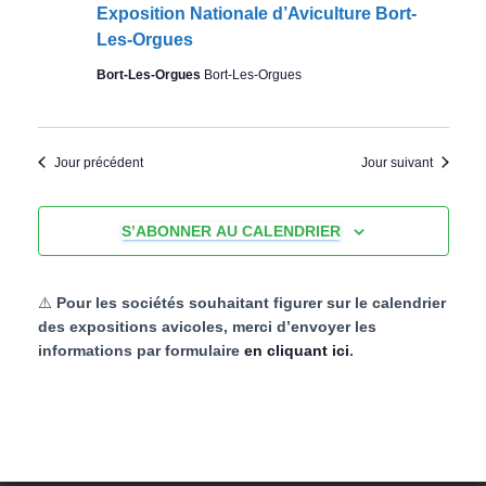
t
Exposition Nationale d’Aviculture Bort-
e
e
e
Les-Orgues
.
t
v
Bort-Les-Orgues
Bort-Les-Orgues
u
n
e
a
Jour précédent
Jour suivant
s
v
S’ABONNER AU CALENDRIER
E
i
x
⚠️
Pour les sociétés souhaitant figurer sur le calendrier
g
p
des expositions avicoles, merci d’envoyer les
informations par formulaire
en cliquant ici
.
a
o
s
t
i
i
t