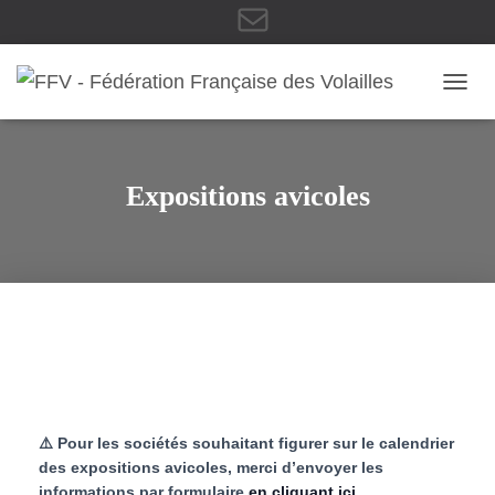
E
OUVRI
-
Expositions avicoles
m
a
i
⚠️ Pour les sociétés souhaitant figurer sur le calendrier
des expositions avicoles, merci d’envoyer les
informations par formulaire
en cliquant ici
.