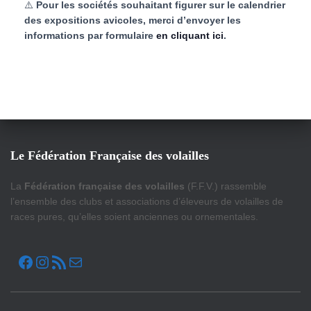
⚠️
Pour les sociétés souhaitant figurer sur le calendrier
t
e
e
des expositions avicoles, merci d’envoyer les
e
informations par formulaire
en cliquant ici
.
.
t
v
u
n
e
a
s
v
E
Le Fédération Française des volailles
i
x
La
Fédération française des volailles
(F.F.V.) rassemble
g
p
l’ensemble des clubs et associations d’éleveurs de volailles de
races pures, qu’elles soient anciennes ou ornementales.
a
o
FACEBOOK
INSTAGRAM
FLUX RSS
E-MAIL
s
t
i
i
t