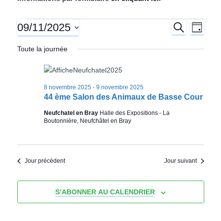
l
09/11/2025
R
Expositions
N
R
J
E
O
S
C
a
U
Toute la journée
e
avicoles
é
H
R
E
l
v
R
c
e
for
C
i
c
H
8 novembre 2025
-
9 novembre 2025
h
t
E
44 ème Salon des Animaux de Basse Cour
9
g
i
Neufchatel en Bray
Halle des Expositions - La
e
o
a
novembre
Boutonnière, Neufchâtel en Bray
n
n
r
t
2025
e
i
z
c
Jour précédent
Jour suivant
u
o
n
h
S’ABONNER AU CALENDRIER
e
n
d
e
a
d