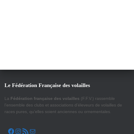
Le Fédération Française des volailles
La
Fédération française des volailles
(F.F.V.) rassemble
l’ensemble des clubs et associations d’éleveurs de volailles de
races pures, qu’elles soient anciennes ou ornementales.
FACEBOOK
INSTAGRAM
FLUX RSS
E-MAIL