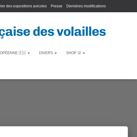
ier des expositions avicoles
Presse
Dernières modifications
aise des volailles
OPÉENNE 🇪🇺
DIVERS
SHOP 🛒