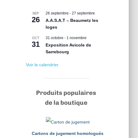
26 septembre
-
27 septembre
SEP
26
A.A.S.A.T – Beaumetz les
loges
31 octobre
-
1 novembre
OCT
31
Exposition Avicole de
Sarrebourg
Voir le calendrier
Produits populaires
de la boutique
Cartons de jugement homologués