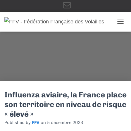
E
OUVRI
-
m
a
Influenza aviaire, la France place
son territoire en niveau de risque
« élevé »
i
Published by
FFV
on
5 décembre 2023