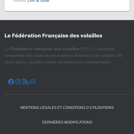
niveau
Lire la suite
Le Fédération Française des volailles
La
Fédération française des volailles
(F.F.V.) rassemble
l’ensemble des clubs et associations d’éleveurs de volailles de
races pures, qu’elles soient anciennes ou ornementales.
FACEBOOK
INSTAGRAM
FLUX RSS
E-MAIL
MENTIONS LÉGALES ET CONDITIONS D’UTILISATIONS
DERNIÈRES MODIFICATIONS