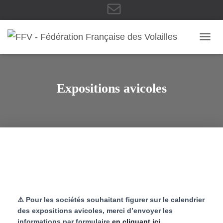
E
OUVRI
-
Expositions avicoles
m
a
i
⚠️ Pour les sociétés souhaitant figurer sur le calendrier
des expositions avicoles, merci d’envoyer les
informations par formulaire
en cliquant ici
.