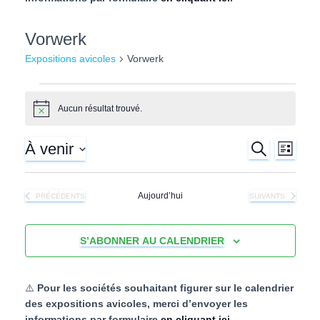
l
Vorwerk
Expositions avicoles
Vorwerk
Expositions
Aucun résultat trouvé.
N
o
avicoles
t
À venir
R
N
i
R
L
E
c
I
S
e
C
a
S
e
é
H
T
Aujourd’hui
EXPOSITIONS AVICOLES
EXPOSITIONS AVIC
PRÉCÉDENTS
SUIVANTS
E
l
v
E
R
e
c
C
i
c
H
S’ABONNER AU CALENDRIER
t
E
h
g
i
o
a
e
⚠️
Pour les sociétés souhaitant figurer sur le calendrier
n
des expositions avicoles, merci d’envoyer les
n
t
informations par formulaire
en cliquant ici
.