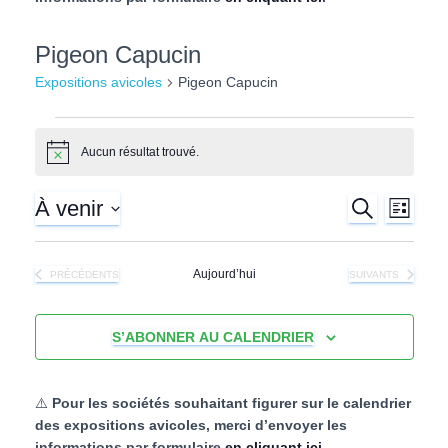
l
Pigeon Capucin
Expositions avicoles
Pigeon Capucin
Expositions
Aucun résultat trouvé.
N
o
avicoles
t
À venir
R
N
i
R
L
E
c
I
S
e
C
a
S
e
é
H
T
Aujourd’hui
EXPOSITIONS AVICOLES
EXPOSITIONS AVIC
PRÉCÉDENTS
SUIVANTS
E
l
v
E
R
c
e
C
i
c
H
S’ABONNER AU CALENDRIER
h
t
E
g
i
e
o
a
⚠️
Pour les sociétés souhaitant figurer sur le calendrier
n
des expositions avicoles, merci d’envoyer les
n
r
t
informations par formulaire
en cliquant ici
.