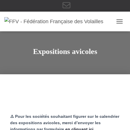
E
OUVRI
-
Expositions avicoles
m
a
i
⚠️ Pour les sociétés souhaitant figurer sur le calendrier
des expositions avicoles, merci d’envoyer les
informations par formulaire
en cliquant ici
.