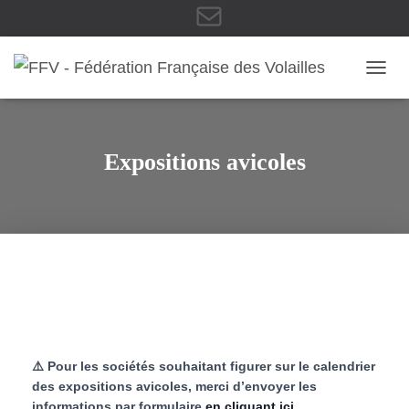
E
OUVRI
-
Expositions avicoles
m
a
i
⚠️ Pour les sociétés souhaitant figurer sur le calendrier
des expositions avicoles, merci d’envoyer les
informations par formulaire
en cliquant ici
.