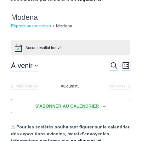
l
Modena
Expositions avicoles
Modena
Expositions
Aucun résultat trouvé.
N
o
avicoles
t
À venir
R
N
i
R
L
E
c
I
S
e
C
a
S
e
é
H
T
Aujourd’hui
EXPOSITIONS AVICOLES
EXPOSITIONS AVIC
PRÉCÉDENTS
SUIVANTS
E
l
v
E
R
c
e
C
i
c
H
S’ABONNER AU CALENDRIER
h
t
E
g
i
e
o
a
⚠️
Pour les sociétés souhaitant figurer sur le calendrier
n
des expositions avicoles, merci d’envoyer les
n
r
t
informations par formulaire
en cliquant ici
.