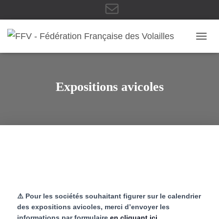
E
OUVRI
-
Expositions avicoles
m
a
i
⚠️ Pour les sociétés souhaitant figurer sur le calendrier
des expositions avicoles, merci d’envoyer les
informations par formulaire
en cliquant ici
.