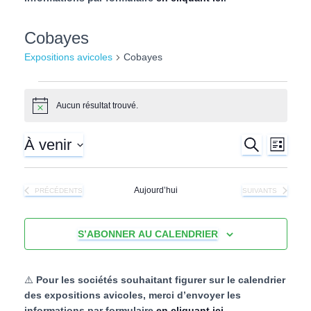
l
Cobayes
Expositions avicoles
Cobayes
Expositions
Aucun résultat trouvé.
N
o
avicoles
t
À venir
R
N
i
R
L
E
c
I
S
e
C
a
S
e
é
H
T
Aujourd’hui
EXPOSITIONS AVICOLES
EXPOSITIONS AVIC
PRÉCÉDENTS
SUIVANTS
E
l
v
E
R
c
e
C
i
c
H
S’ABONNER AU CALENDRIER
h
t
E
g
i
e
o
a
⚠️
Pour les sociétés souhaitant figurer sur le calendrier
n
des expositions avicoles, merci d’envoyer les
n
r
t
informations par formulaire
en cliquant ici
.