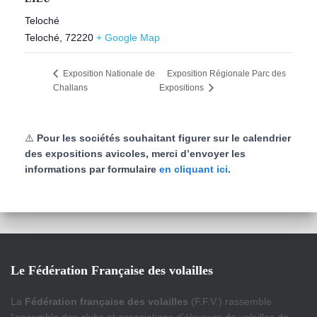
Teloché
Teloché
,
72220
+ Google Map
Exposition Régionale Parc des
Exposition Nationale de
Challans
Expositions
⚠️
Pour les sociétés souhaitant figurer sur le calendrier
des expositions avicoles, merci d’envoyer les
informations par formulaire
en cliquant ici
.
Le Fédération Française des volailles
La
Fédération française des volailles
(F.F.V.) rassemble