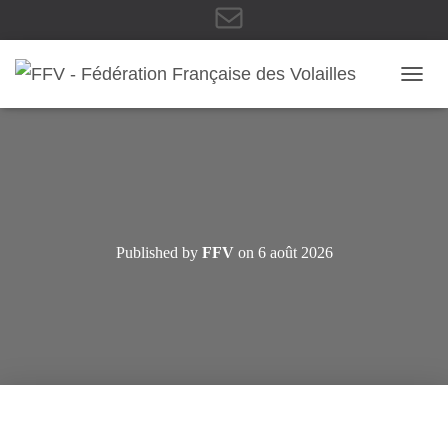
E
OUVRI
-
m
Published by
FFV
on
6 août 2026
a
i