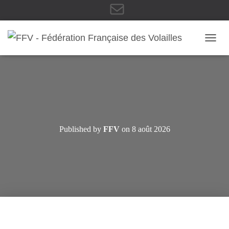
E
OUVRI
-
m
Published by
FFV
on
8 août 2026
a
i