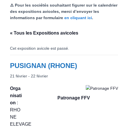
⚠️ Pour les sociétés souhaitant figurer sur le calendrier
l
des expositions avicoles, merci d’envoyer les
informations par formulaire
en cliquant ici
.
« Tous les Expositions avicoles
Cet exposition avicole est passé.
PUSIGNAN (RHONE)
21 février
-
22 février
Orga
nisati
Patronage FFV
on
:
RHO
NE
ELEVAGE