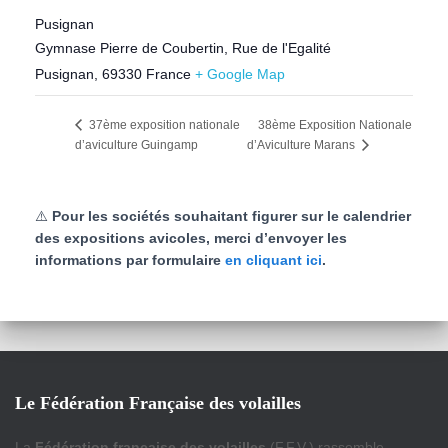
Pusignan
Gymnase Pierre de Coubertin, Rue de l'Egalité
Pusignan
,
69330
France
+ Google Map
38ème Exposition Nationale
37ème exposition nationale
d’aviculture Guingamp
d’Aviculture Marans
⚠️
Pour les sociétés souhaitant figurer sur le calendrier
des expositions avicoles, merci d’envoyer les
informations par formulaire
en cliquant ici
.
Le Fédération Française des volailles
La
Fédération française des volailles
(F.F.V.) rassemble