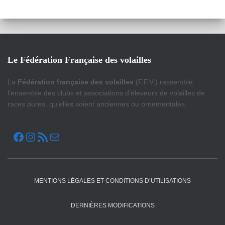
Le Fédération Française des volailles
La
Fédération française des volailles
(F.F.V.) rassemble
l’ensemble des clubs et associations d’éleveurs de volailles de
races pures, qu’elles soient anciennes ou ornementales.
FACEBOOK
INSTAGRAM
FLUX RSS
E-MAIL
MENTIONS LÉGALES ET CONDITIONS D’UTILISATIONS
DERNIÈRES MODIFICATIONS