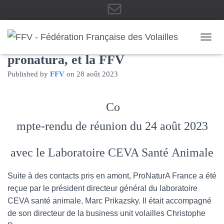
E
Rencontre avec le laboratoire CEVA,
OUVRI
pronatura, et la FFV
-
Published by
FFV
on
28 août 2023
Co
m
mpte-rendu de réunion du 24 août 2023
avec le Laboratoire CEVA Santé Animale
a
Suite à des contacts pris en amont, ProNaturA France a été
reçue par le président directeur général du laboratoire
i
CEVA santé animale, Marc Prikazsky. Il était accompagné
de son directeur de la business unit volailles Christophe